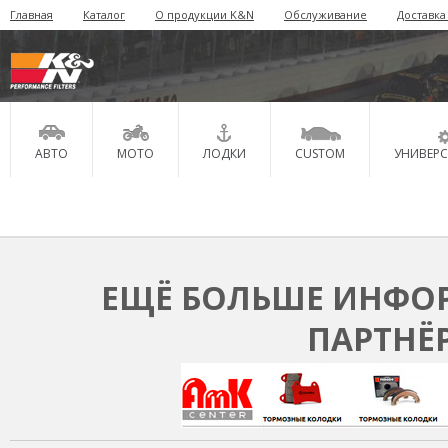
Главная
Каталог
О продукции K&N
Обслуживание
Доставка
АВТО
МОТО
ЛОДКИ
CUSTOM
УНИВЕР
ЕЩЁ БОЛЬШЕ ИНФОР
ПАРТНЁ