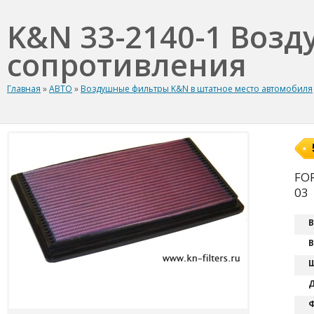
K&N 33-2140-1 Воз
сопротивления
Главная
»
АВТО
»
Воздушные фильтры K&N в штатное место автомобиля
FOR
03
В
В
Ш
Д
Ф