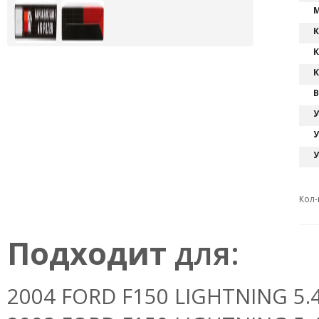
М
К
К
К
В
У
У
У
Кол-
Подходит
для:
2004 FORD F150 LIGHTNING 5.4L 