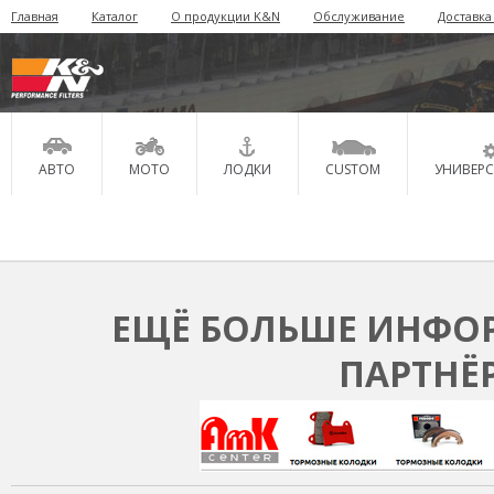
Главная
Каталог
О продукции K&N
Обслуживание
Доставка
АВТО
МОТО
ЛОДКИ
CUSTOM
УНИВЕР
ЕЩЁ БОЛЬШЕ ИНФОР
ПАРТНЁ