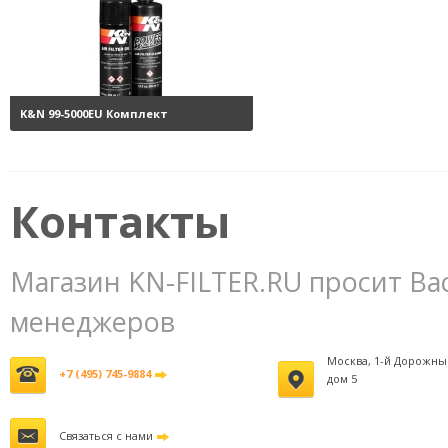
K&N 99-5000EU Комплект
обслуживания воздушных
фильтров
3800 руб.
Контакты
Магазин KN-FILTER.RU просит Ва
менеджеров
Москва, 1-й Дорожны
+7 (495) 745-9884
дом 5
Связаться с нами