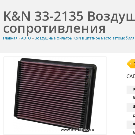
K&N 33-2135 Возду
сопротивления
Главная
»
АВТО
»
Воздушные фильтры K&N в штатное место автомобиля
CAD
В
В
Ш
Д
Ф
М