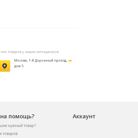
личие товаров у наших менеджеров
Москва, 1-й Дорожный проезд,
дом 5
на помощь?
Аккаунт
шли нужный товар?
к товаров