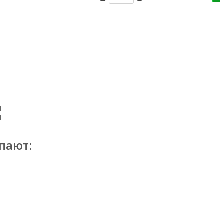
l
l
пают: