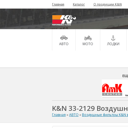
Главная
Каталог
О продукции K&N
АВТО
МОТО
ЛОДКИ
ЕЩ
K&N 33-2129 Воздуш
Главная
»
АВТО
»
Воздушные фильтры K&N в