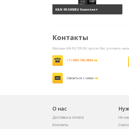
K&N 99-5000EU Комплект
обслуживания воздушных
фильтров
3800 руб.
Контакты
Магазин KN-FILTER.RU просит Вас уточнять на
+7 (495) 745-9884
Связаться с нами
О нас
Нуж
Доставка и оплата
Не на
Контакты
Списо