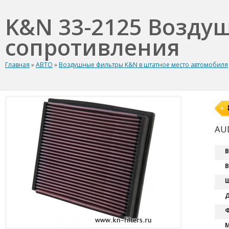
K&N 33-2125 Возду
сопротивления
Главная
»
АВТО
»
Воздушные фильтры K&N в штатное место автомобиля
AUD
В
В
Ш
Д
Ф
М