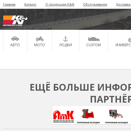
Главная
Каталог
О продукции K&N
Обслуживание
Доставка
АВТО
МОТО
ЛОДКИ
CUSTOM
УНИВЕР
ЕЩЁ БОЛЬШЕ ИНФОР
ПАРТНЁ