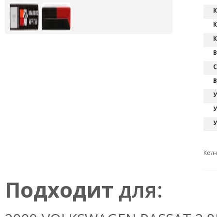
К
К
К
В
С
В
У
У
У
Кол-
Подходит
для: