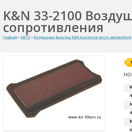
K&N 33-2100 Возду
сопротивления
Главная
»
АВТО
»
Воздушные фильтры K&N в штатное место автомобиля
HO
В
Ф
М
Ф
В
К