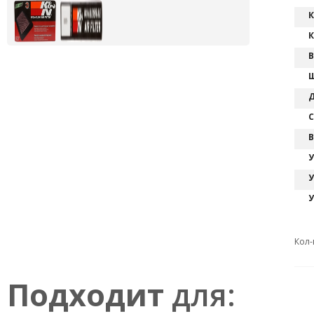
К
К
В
Ш
Д
С
В
У
У
У
Кол-
Подходит
для: