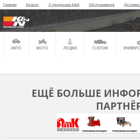
Главная
Каталог
О продукции K&N
Обслуживание
Доставка
АВТО
МОТО
ЛОДКИ
CUSTOM
УНИВЕР
ЕЩЁ БОЛЬШЕ ИНФОР
ПАРТНЁ