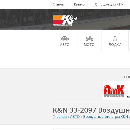
Главная
Каталог
О продукции K&N
АВТО
МОТО
ЛОДКИ
ЕЩ
K&N 33-2097 Воздуш
Главная
»
АВТО
»
Воздушные фильтры K&N в