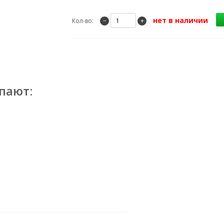
нет в наличии
Кол-во:
−
+
пают: