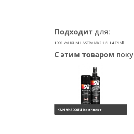
Подходит
для:
1991 VAUXHALL ASTRA MK2 1.8L L4 F/I All
С этим товаром
поку
K&N 99-5000EU Комплект
обслуживания воздушных
фильтров
3800 руб.