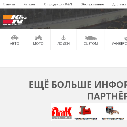
Главная
Каталог
О продукции K&N
Обслуживание
Доставка
АВТО
МОТО
ЛОДКИ
CUSTOM
УНИВЕР
ЕЩЁ БОЛЬШЕ ИНФОР
ПАРТНЁ