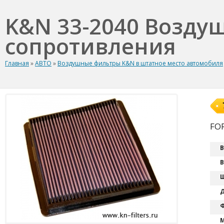
K&N 33-2040 Возду
сопротивления
Главная
»
АВТО
»
Воздушные фильтры K&N в штатное место автомобиля
FOR
В
В
Ш
Д
Ф
М