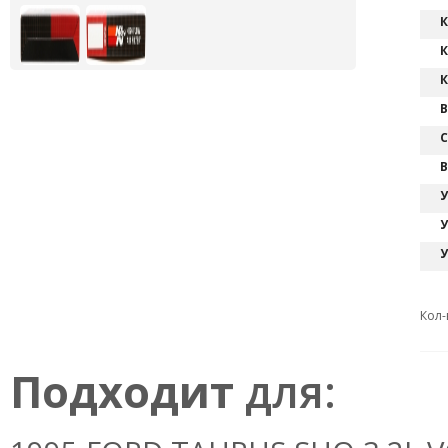
К
К
К
В
С
В
У
У
У
Кол-
Подходит
для: