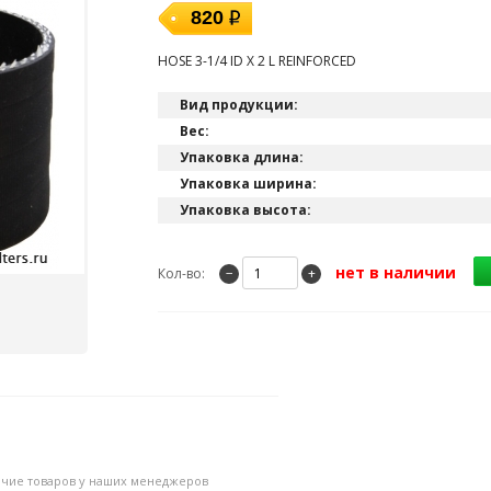
820
HOSE 3-1/4 ID X 2 L REINFORCED
Вид продукции:
Вес:
Упаковка длина:
Упаковка ширина:
Упаковка высота:
нет в наличии
Кол-во:
−
+
личие товаров у наших менеджеров