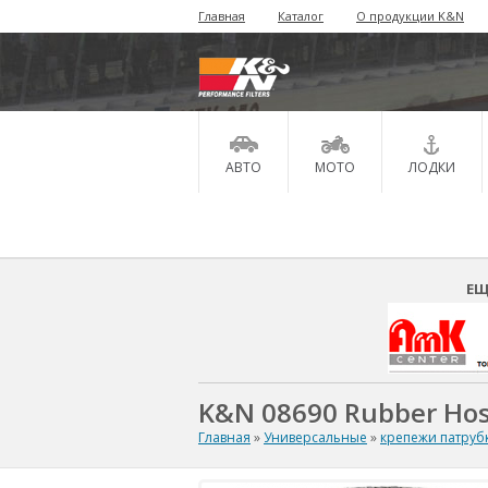
Главная
Каталог
О продукции K&N
АВТО
МОТО
ЛОДКИ
ЕЩ
K&N 08690 Rubber Hose
Главная
»
Универсальные
»
крепежи патруб