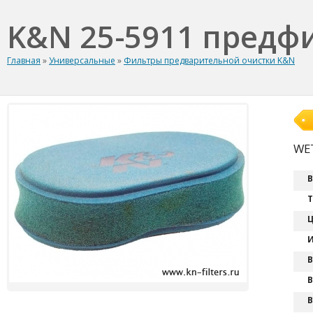
K&N 25-5911 предф
Главная
»
Универсальные
»
Фильтры предварительной очистки K&N
WET
В
Т
Ц
И
В
В
В