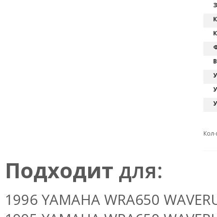
З
К
К
Ф
В
У
У
У
Кол-
Подходит
для:
1996 YAMAHA WRA650 WAVERUNN