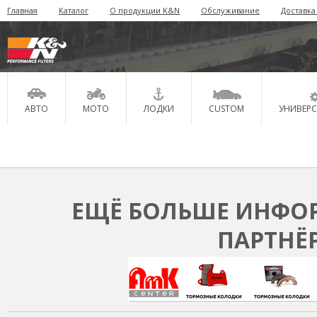
Главная
Каталог
О продукции K&N
Обслуживание
Доставка
АВТО
МОТО
ЛОДКИ
CUSTOM
УНИВЕР
ЕЩЁ БОЛЬШЕ ИНФОР
ПАРТНЁ