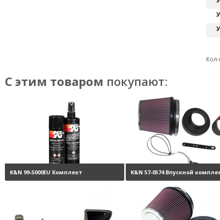
У
У
У
Кол-
С этим товаром
покупают:
K&N 99-5000EU Комплект
K&N 57-0574 Впускной компле
обслуживания воздушных
Performance Intake Kit
34
фильтров
3800 руб.