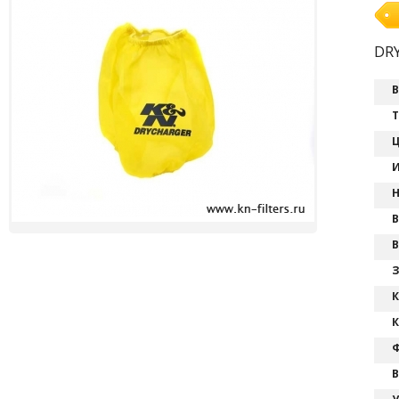
DR
В
Т
Ц
И
Н
В
В
З
К
К
Ф
В