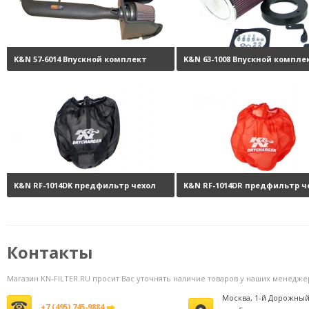
K&N 57-6014 Впускной комплект
K&N 63-1008 Впускной компле
Performance Intake Kit
37110 руб.
Performance Intake Kit
21
K&N RF-1014DK предфильтр чехол
K&N RF-1014DR предфильтр ч
на фильтр
3540 руб.
на фильтр
3
Контакты
Магазин KN-FILTER.RU просит Вас уточнять наличие товаров у наших менедже
Москва, 1-й Дорожный
+7 (495) 745-9884