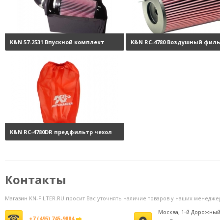
K&N 57-2531 Впускной комплект
K&N RC-4780 Воздушный фил
Performance Intake Kit
36180 руб.
нулевого сопротивления
9
K&N RC-4780DR предфильтр чехол
на фильтр
4040 руб.
Контакты
Магазин KN-FILTER.RU просит Вас уточнять наличие товаров у наших менедже
Москва, 1-й Дорожный
+7 (495) 745-9884