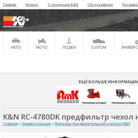
Главная
Каталог
О продукции K&N
Обслуживание
Доставка
АВТО
МОТО
ЛОДКИ
CUSTOM
УНИВЕР
ЕЩЁ БОЛЬШЕ ИНФОРМАЦИИ 
K&N RC-4780DK предфильтр чехол 
Главная
»
Универсальные
»
Фильтры предварительной очистки K&N