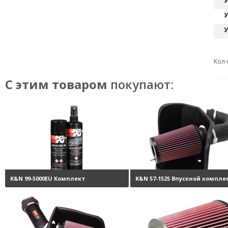
У
У
У
Кол-
С этим товаром
покупают:
K&N 99-5000EU Комплект
K&N 57-1525 Впускной компле
обслуживания воздушных
Performance Intake Kit
36
фильтров
3800 руб.