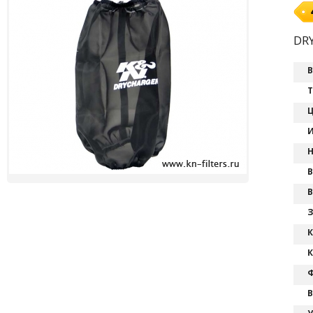
DR
В
Т
Ц
И
Н
В
В
З
К
К
Ф
В