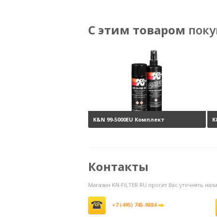
С этим товаром
поку
K&N 99-5000EU Комплект
K
обслуживания воздушных
н
фильтров
3800 руб.
Контакты
Магазин KN-FILTER.RU просит Вас уточнять на
+7 (495) 745-9884