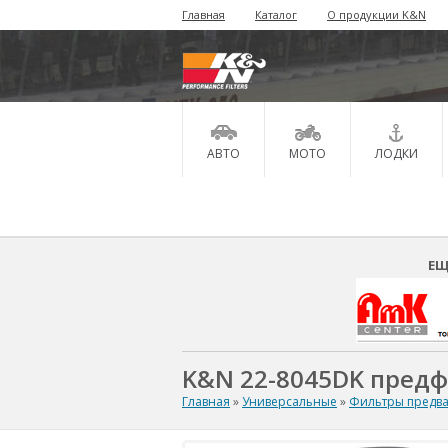
Главная
Каталог
О продукции K&N
АВТО
МОТО
ЛОДКИ
ЕЩ
K&N 22-8045DK предф
Главная
»
Универсальные
»
Фильтры предва