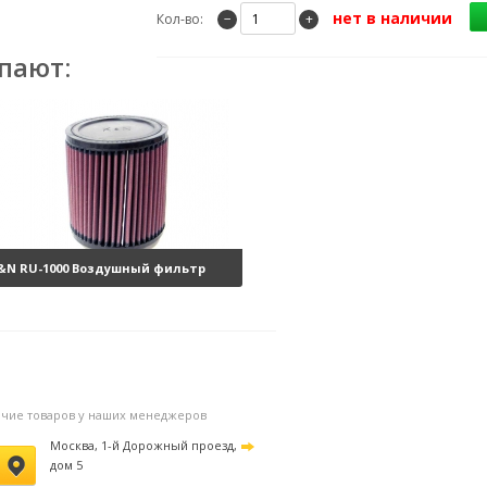
нет в наличии
Кол-во:
−
+
пают:
&N RU-1000 Воздушный фильтр
улевого сопротивления
5680 руб.
личие товаров у наших менеджеров
Москва, 1-й Дорожный проезд,
дом 5