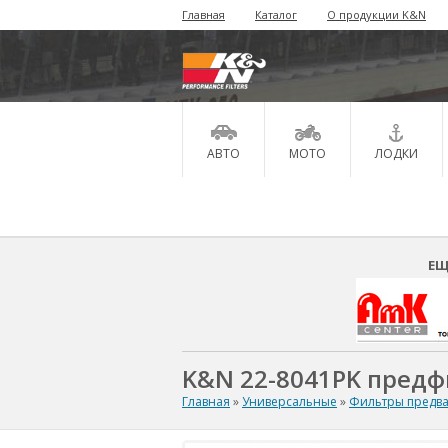
Главная
Каталог
О продукции K&N
АВТО
МОТО
ЛОДКИ
ЕЩ
K&N 22-8041PK предф
Главная
»
Универсальные
»
Фильтры предва