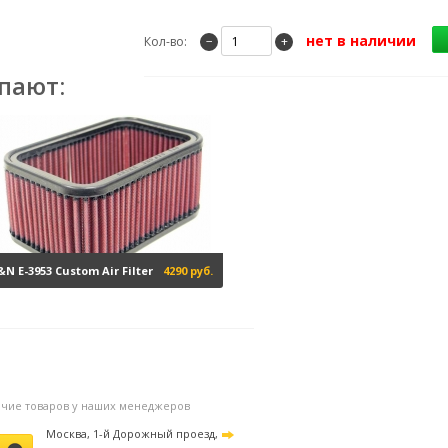
нет в наличии
Кол-во:
−
+
пают:
&N E-3953 Custom Air Filter
4290 руб.
личие товаров у наших менеджеров
Москва, 1-й Дорожный проезд,