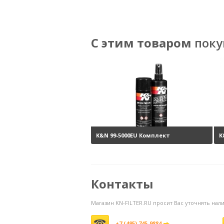
С этим товаром
поку
K&N 99-5000EU Комплект
K
обслуживания воздушных
фильтров
3800 руб.
Контакты
Магазин KN-FILTER.RU просит Вас уточнять на
+7 (495) 745-9884