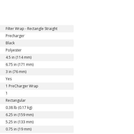
Filter Wrap - Rectangle Straight
Precharger
Black
Polyester
4.5 in (114 mm)
6.75 in (171 mm)
3 in (76 mm)
Yes
1 PreCharger Wrap
1
Rectangular
0.38 lb (0.17 kg)
6.25 in (159 mm)
5.25 in (133 mm)
0.75 in (19 mm)