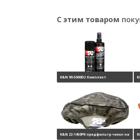
С этим товаром
поку
K&N 99-5000EU Комплект
K
обслуживания воздушных
фильтров
3800 руб.
K&N 22-1450PK предфильтр чехол на
K