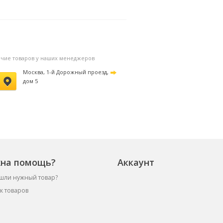
ильтр
5160 руб.
фильтр
5160 ру
личие товаров у наших менеджеров
Москва, 1-й Дорожный проезд,
дом 5
на помощь?
Аккаунт
шли нужный товар?
к товаров