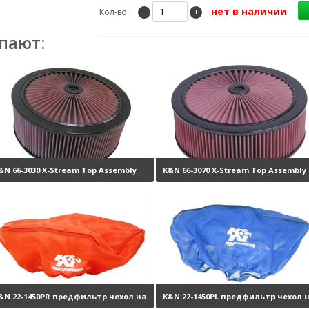
нет в наличии
Кол-во:
−
+
пают:
&N 66-3030 X-Stream Top Assembly
K&N 66-3070 X-Stream Top Assembly
21860 руб.
20560 ру
&N 22-1450PR предфильтр чехол на
K&N 22-1450PL предфильтр чехол 