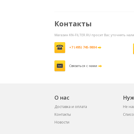
фильтр
4660 руб.
ф
Контакты
Магазин KN-FILTER.RU просит Вас уточнять на
+7 (495) 745-9884
Связаться с нами
О нас
Нуж
Доставка и оплата
Не на
Контакты
Списо
Новости