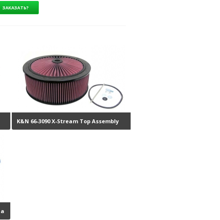
K&N 66-3090 X-Stream Top Assembly
б.
23350 руб.
на