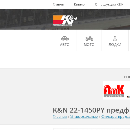
Главная
Каталог
О продукции K&N
АВТО
МОТО
ЛОДКИ
ЕЩ
K&N 22-1450PY предф
Главная
»
Универсальные
»
Фильтры предва