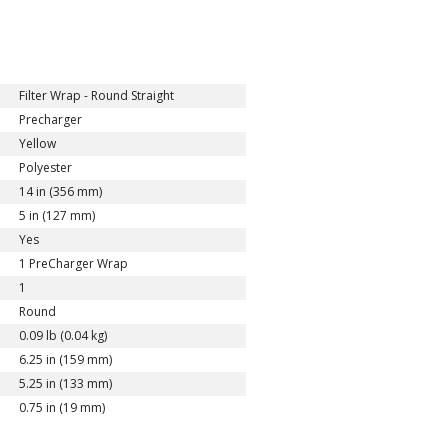
Filter Wrap - Round Straight
Precharger
Yellow
Polyester
14 in (356 mm)
5 in (127 mm)
Yes
1 PreCharger Wrap
1
Round
0.09 lb (0.04 kg)
6.25 in (159 mm)
5.25 in (133 mm)
0.75 in (19 mm)