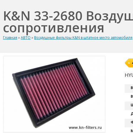
K&N 33-2680 Возду
сопротивления
Главная
»
АВТО
»
Воздушные фильтры K&N в штатное место автомобиля
HY
В
В
Ш
Д
Ф
М