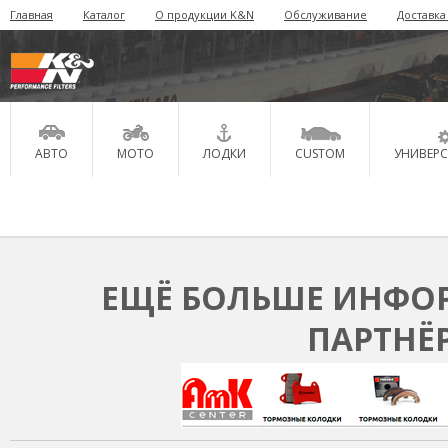
Главная
Каталог
О продукции K&N
Обслуживание
Доставка
АВТО
МОТО
ЛОДКИ
CUSTOM
УНИВЕР
ЕЩЁ БОЛЬШЕ ИНФОР
ПАРТНЁ