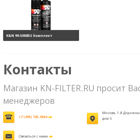
K&N 99-5000EU Комплект
обслуживания воздушных
фильтров
3800 руб.
Контакты
Магазин KN-FILTER.RU просит Ва
менеджеров
Москва, 1-й Дорожны
+7 (495) 745-9884
дом 5
Связаться с нами