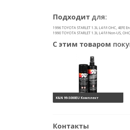
Подходит
для:
1996 TOYOTA STARLET 1.3L L4 F/I OHC, 4EFE En
1990 TOYOTA STARLET 1.3L L4 F/I Non-US, OHC
С этим товаром
поку
K&N 99-5000EU Комплект
обслуживания воздушных
фильтров
3800 руб.
Контакты