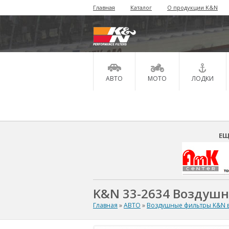
Главная
Каталог
О продукции K&N
АВТО
МОТО
ЛОДКИ
ЕЩ
K&N 33-2634 Воздуш
Главная
»
АВТО
»
Воздушные фильтры K&N в