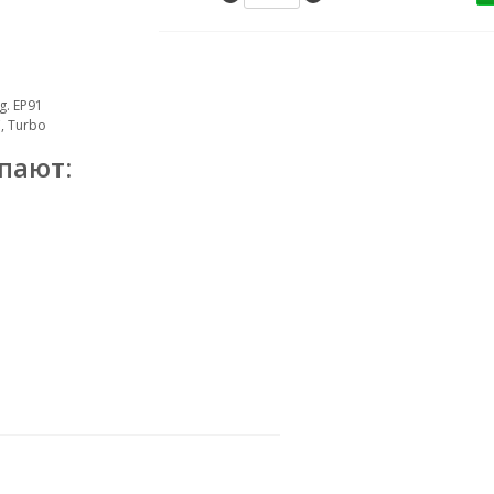
g. EP91
, Turbo
пают: