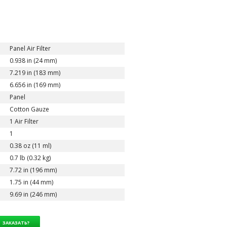
Panel Air Filter
0.938 in (24 mm)
7.219 in (183 mm)
6.656 in (169 mm)
Panel
Cotton Gauze
1 Air Filter
1
0.38 oz (11 ml)
0.7 lb (0.32 kg)
7.72 in (196 mm)
1.75 in (44 mm)
9.69 in (246 mm)