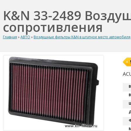
K&N 33-2489 Возду
сопротивления
Главная
»
АВТО
»
Воздушные фильтры K&N в штатное место автомобиля
ACU
В
В
Ш
Д
Ф
М