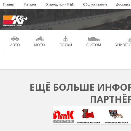
Главная
Каталог
О продукции K&N
Обслуживание
Доставка
АВТО
МОТО
ЛОДКИ
CUSTOM
УНИВЕР
ЕЩЁ БОЛЬШЕ ИНФОР
ПАРТНЁ