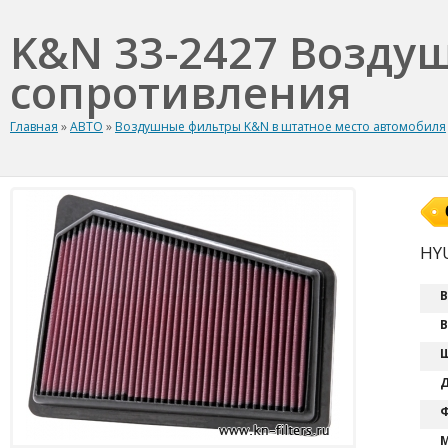
K&N 33-2427 Возду
сопротивления
Главная
»
АВТО
»
Воздушные фильтры K&N в штатное место автомобиля
HYU
В
В
Ш
Д
Ф
М