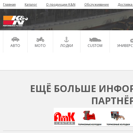
Главная
Каталог
О продукции K&N
Обслуживание
Доставка
АВТО
МОТО
ЛОДКИ
CUSTOM
УНИВЕР
ЕЩЁ БОЛЬШЕ ИНФОР
ПАРТНЁ