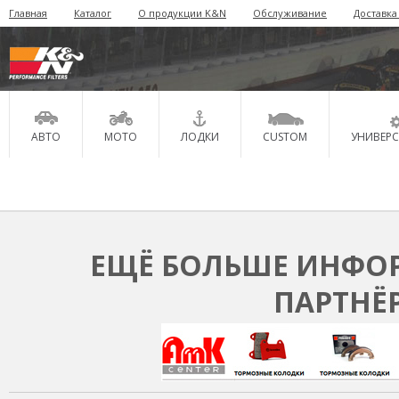
Главная
Каталог
О продукции K&N
Обслуживание
Доставка
АВТО
МОТО
ЛОДКИ
CUSTOM
УНИВЕР
ЕЩЁ БОЛЬШЕ ИНФОР
ПАРТНЁ