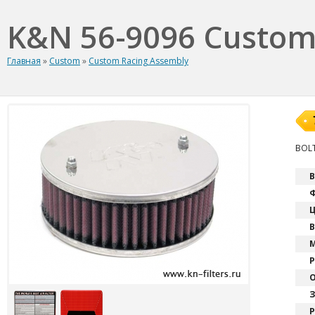
K&N 56-9096 Custom
Главная
»
Custom
»
Custom Racing Assembly
BOL
В
Ф
Ц
В
М
Р
О
З
Р