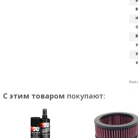
В
В
Н
О
В
У
У
У
Кол-
С этим товаром
покупают: