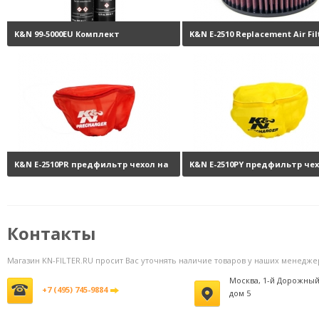
K&N 99-5000EU Комплект
K&N E-2510 Replacement Air Fil
обслуживания воздушных
5
фильтров
3800 руб.
K&N E-2510PR предфильтр чехол на
K&N E-2510PY предфильтр че
фильтр
2120 руб.
фильтр
2
Контакты
Магазин KN-FILTER.RU просит Вас уточнять наличие товаров у наших менедже
Москва, 1-й Дорожный
+7 (495) 745-9884
дом 5