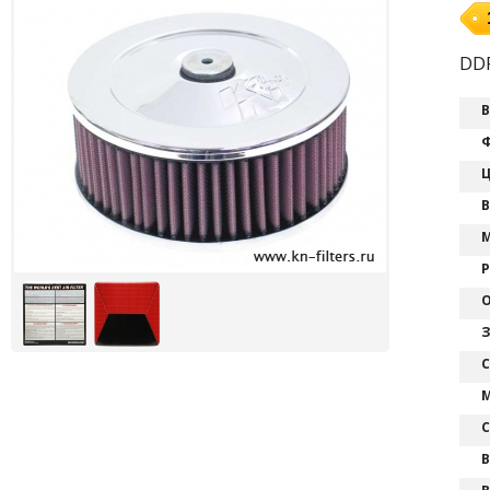
DDR
В
Ф
Ц
В
М
Р
О
З
С
М
С
В