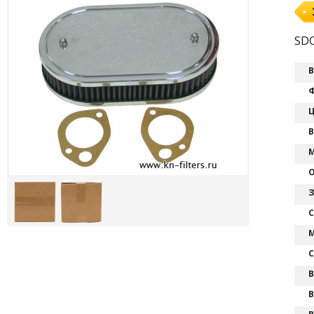
SDO
В
Ф
Ц
В
М
О
З
С
М
С
В
В