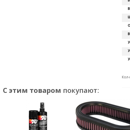
В
В
Ш
О
В
У
У
У
Кол-
С этим товаром
покупают: