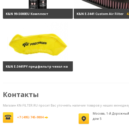
K&N 99-5000EU Комплект
K&N E-3441 Custom Air Filter
4
обслуживания воздушных
фильтров
3800 руб.
K&N E-3441PY предфильтр чехол на
фильтр
0 руб.
Контакты
Магазин KN-FILTER.RU просит Вас уточнять наличие товаров у наших менедже
Москва, 1-й Дорожный
+7 (495) 745-9884
дом 5