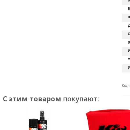
В
В
Ш
Д
О
В
У
У
У
Кол-
С этим товаром
покупают: