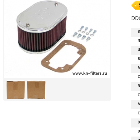
DDO
В
Ф
Ц
В
М
О
З
С
М
С
В
В