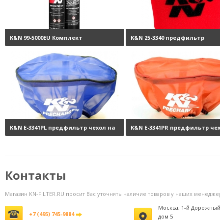
K&N 99-5000EU Комплект
K&N 25-3340 предфильтр
обслуживания воздушных
поролоновый
2
фильтров
3800 руб.
K&N E-3341PL предфильтр чехол на
K&N E-3341PR предфильтр че
фильтр
2060 руб.
фильтр
2
Контакты
Магазин KN-FILTER.RU просит Вас уточнять наличие товаров у наших менедже
Москва, 1-й Дорожный
+7 (495) 745-9884
дом 5