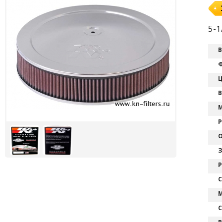
5-1
В
Ф
Ц
В
М
Р
О
З
Р
С
М
С