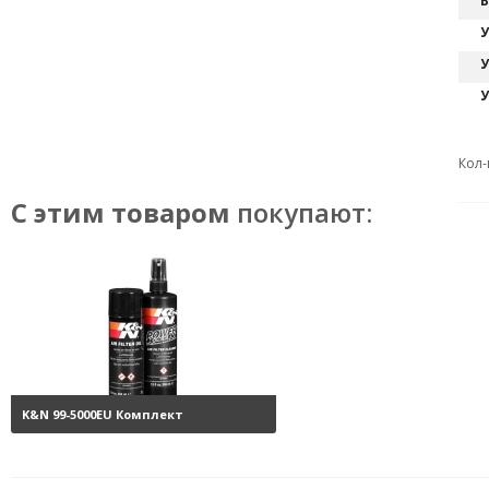
В
У
У
У
Кол-
С этим товаром
покупают:
K&N 99-5000EU Комплект
обслуживания воздушных