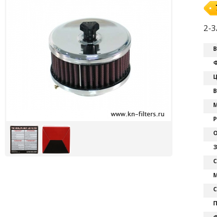
2-
В
Ф
Ц
В
М
Р
О
З
С
М
С
П