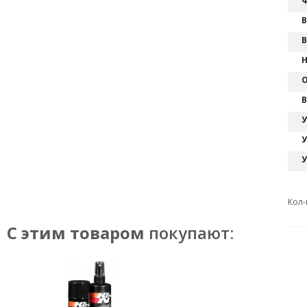
Ф
В
В
Н
О
В
У
У
У
Кол-
С этим товаром
покупают: