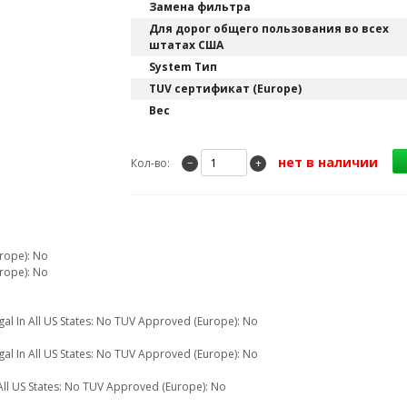
Замена фильтра
Для дорог общего пользования во всех
штатах США
System Тип
TUV сертификат (Europe)
Вес
нет в наличии
Кол-во:
−
+
rope): No
rope): No
gal In All US States: No TUV Approved (Europe): No
gal In All US States: No TUV Approved (Europe): No
n All US States: No TUV Approved (Europe): No