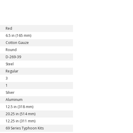
Red
6.5 in (165 mm)
Cotton Gauze
Round
D-269-39
Steel
Regular
3
1
Silver
Aluminum
12.5 in (318 mm)
20.25 in (514 mm)
12.25 in (311 mm)
69 Series Typhoon Kits