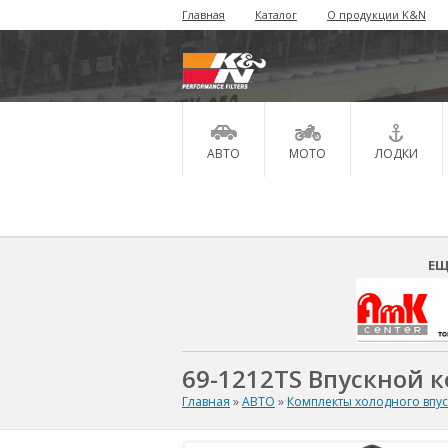
Главная
Каталог
О продукции K&N
АВТО
МОТО
ЛОДКИ
ЕЩ
69-1212TS Впускной к
Главная
»
АВТО
»
Комплекты холодного впу